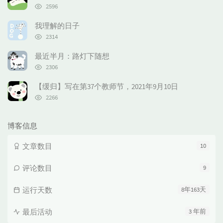
数:
浏
2596
览
次
我理解的日子
数:
浏
2314
览
次
最近半月：路灯下随想
数:
浏
2306
览
次
【缓归】写在第37个教师节，2021年9月10日
数:
浏
2266
览
次
数:
博客信息
文章数目
10
评论数目
9
运行天数
8年163天
最后活动
3 年前