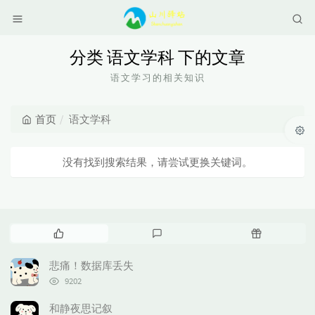
分类 语文学科 下的文章
语文学习的相关知识
首页
语文学科
没有找到搜索结果，请尝试更换关键词。
热
最
随
门
新
机
文
评
文
悲痛！数据库丢失
章
论
章
浏
9202
览
次
和静夜思记叙